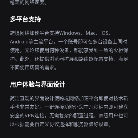
稳定的网络速度。
多平台支持
跨境网络加速平台支持Windows、Mac、iOS、
Android等主流平台，一个账号即可在多台设备上同时
使用。无论您使用何种设备，都能享受到一致的火橙保
护。此外，还提供浏览器扩展和路由器配置支持，满足
不同使用场景的需求。
用户体验与界面设计
简洁直观的界面设计使跨境网络加速平台即使对技术新
手也非常友好。一键连接功能让您在几秒钟内即可建立
安全的VPN连接，无需复杂的配置过程。高级用户也可
以根据需要自定义协议选择和服务器偏好设置。