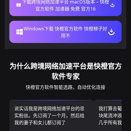
下载跨境网络加速平台 macOS版本 – 快橙
官方软件 加速器 免费 官方16
Windows下载 快橙官方软件 快橙梯子好
用不
为什么跨境网络加速平台是快橙官方
软件专家
快橙官方软件智能选路，自动优化连接
说实话我是跨境网络加速平台的忠
我打算去葡萄
实粉丝。先订阅了一个月，然后给
块尾流冲浪板.
我的妻子和女儿都订阅了
几乎所有我需