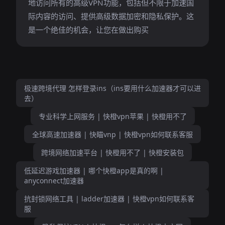
地访问所有的高级VPN功能，包括但不限于加速国
际内容的访问、提供高级数据加密和隐私保护。这
是一个绝佳的机会，让您在做出购买
极速跨境代理 怎样登录ins（ins要用什么加速器才可以进
去）
专业科学上网服务 | 快橙vpn苹果 | 快橙用不了
全球高速加速器 | 快瞄vnp | 快橙vpn如何联系客服
跨境网络加速平台 | 快橙用不了 | 快橙安装包
低延迟游戏加速器 | 哪个快橙app是真的啊 |
anyconnect加速器
抗封锁网络工具 | ladder加速器 | 快橙vpn如何联系客
服