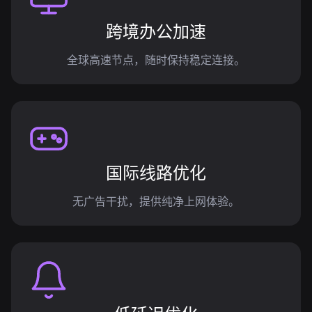
跨境办公加速
全球高速节点，随时保持稳定连接。
国际线路优化
无广告干扰，提供纯净上网体验。